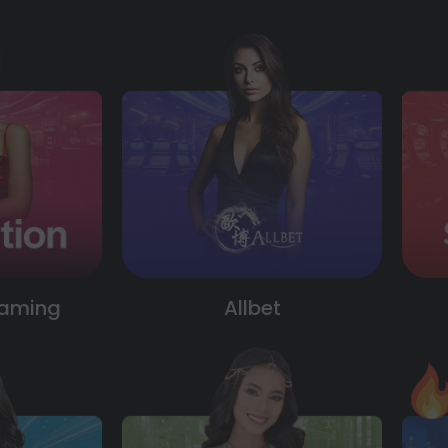
Gaming
Allbet