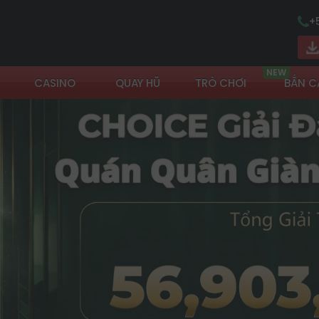
+
NEW
CASINO
QUAY HŨ
TRÒ CHƠI
BẮN C