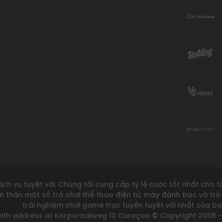
ịch vụ tuyệt vời. Chúng tôi cung cấp tỷ lệ cược tốt nhất cho 
 thận một số trò chơi thể thao điện tử, máy đánh bạc và trò 
trải nghiệm chơi game trực tuyến tuyệt vời nhất của bạ
. with address at Korporaalweg 10 Curaçao
© Copyright 2008 - 