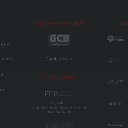
GIẤY PHÉP TRÒ CHƠI
NH
g gặp
t cược
tư
GIẢI THƯỞNG
ệm
ĐƯỢC ĐỀ CỬ
CHIẾN DỊCH SPORTSBOOK MARKETING
XUẤT SẮC NHẤT