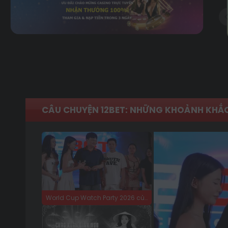
CÂU CHUYỆN 12BET: NHỮNG KHOẢNH KHẮ
World Cup Watch Party 2026 cùng 12BET!